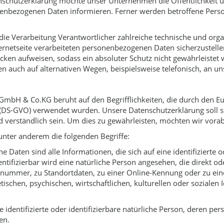
nschutzerklärung möchte unser Unternehmen die Öffentlichkeit 
enbezogenen Daten informieren. Ferner werden betroffene Perso
 die Verarbeitung Verantwortlicher zahlreiche technische und o
ternetseite verarbeiteten personenbezogenen Daten sicherzustell
cken aufweisen, sodass ein absoluter Schutz nicht gewährleistet
 auch auf alternativen Wegen, beispielsweise telefonisch, an un
GmbH & Co.KG beruht auf den Begrifflichkeiten, die durch den E
DS-GVO) verwendet wurden. Unsere Datenschutzerklärung soll sowo
 verständlich sein. Um dies zu gewährleisten, möchten wir vorab 
nter anderem die folgenden Begriffe:
Daten sind alle Informationen, die sich auf eine identifizierte od
entifizierbar wird eine natürliche Person angesehen, die direkt o
nummer, zu Standortdaten, zu einer Online-Kennung oder zu e
schen, psychischen, wirtschaftlichen, kulturellen oder sozialen I
e identifizierte oder identifizierbare natürliche Person, deren 
en.