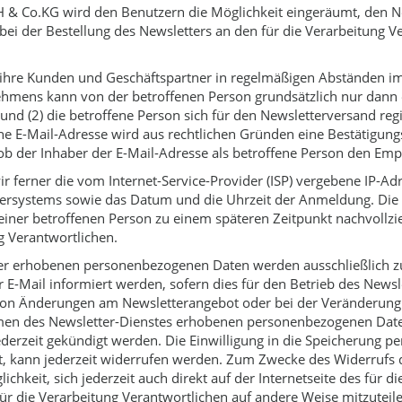
bH & Co.KG wird den Benutzern die Möglichkeit eingeräumt, den 
 der Bestellung des Newsletters an den für die Verarbeitung Ver
 ihre Kunden und Geschäftspartner in regelmäßigen Abständen i
hmens kann von der betroffenen Person grundsätzlich nur dann 
und (2) die betroffene Person sich für den Newsletterversand regi
ne E-Mail-Adresse wird aus rechtlichen Gründen eine Bestätigun
b der Inhaber der E-Mail-Adresse als betroffene Person den Empf
 ferner die vom Internet-Service-Provider (ISP) vergebene IP-A
systems sowie das Datum und die Uhrzeit der Anmeldung. Die Er
einer betroffenen Person zu einem späteren Zeitpunkt nachvollz
g Verantwortlichen.
r erhobenen personenbezogenen Daten werden ausschließlich z
E-Mail informiert werden, sofern dies für den Betrieb des Newsle
lle von Änderungen am Newsletterangebot oder bei der Veränderung
ahmen des Newsletter-Dienstes erhobenen personenbezogenen Dat
ederzeit gekündigt werden. Die Einwilligung in die Speicherung p
t, kann jederzeit widerrufen werden. Zum Zwecke des Widerrufs d
ichkeit, sich jederzeit auch direkt auf der Internetseite des für
r die Verarbeitung Verantwortlichen auf andere Weise mitzuteile