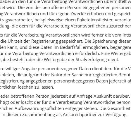
bei an den für die Verarbeitung Verantwortlichen übermittelt we
ndet wird. Die von der betroffenen Person eingegebenen personen
g Verantwortlichen und für eigene Zwecke erhoben und gespeiche
ragsverarbeiter, beispielsweise einen Paketdienstleister, veran
ndung, die dem für die Verarbeitung Verantwortlichen zuzurechnen 
es für die Verarbeitung Verantwortlichen wird ferner die vom Inte
ie Uhrzeit der Registrierung gespeichert. Die Speicherung dieser
n kann, und diese Daten im Bedarfsfall ermöglichen, begangene S
r die Verarbeitung Verantwortlichen erforderlich. Eine Weitergabe
ergabe besteht oder die Weitergabe der Strafverfolgung dient.
 freiwilliger Angabe personenbezogener Daten dient dem für die V
ubieten, die aufgrund der Natur der Sache nur registrierten Ben
er Registrierung angegebenen personenbezogenen Daten jederzeit 
rtlichen löschen zu lassen.
lt jeder betroffenen Person jederzeit auf Anfrage Auskunft darüb
ichtigt oder löscht der für die Verarbeitung Verantwortliche pe
zlichen Aufbewahrungspflichten entgegenstehen. Die Gesamtheit d
on in diesem Zusammenhang als Ansprechpartner zur Verfügung.