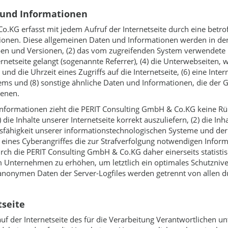
 und Informationen
o.KG erfasst mit jedem Aufruf der Internetseite durch eine betr
onen. Diese allgemeinen Daten und Informationen werden in den L
n und Versionen, (2) das vom zugreifenden System verwendete Bet
rnetseite gelangt (sogenannte Referrer), (4) die Unterwebseiten,
nd die Uhrzeit eines Zugriffs auf die Internetseite, (6) eine Inter
tems und (8) sonstige ähnliche Daten und Informationen, die der 
ienen.
nformationen zieht die PERIT Consulting GmbH & Co.KG keine Rüc
ie Inhalte unserer Internetseite korrekt auszuliefern, (2) die Inh
nsfähigkeit unserer informationstechnologischen Systeme und der
 eines Cyberangriffes die zur Strafverfolgung notwendigen Infor
h die PERIT Consulting GmbH & Co.KG daher einerseits statistis
 Unternehmen zu erhöhen, um letztlich ein optimales Schutznive
anonymen Daten der Server-Logfiles werden getrennt von allen 
tseite
h auf der Internetseite des für die Verarbeitung Verantwortliche